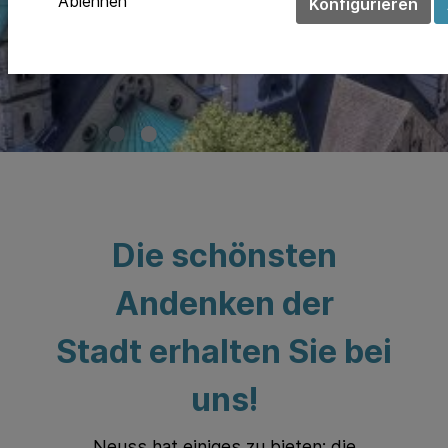
Ablehnen
Konfigurieren
Die schönsten
Andenken der
Stadt erhalten Sie bei
uns!
Neuss hat einiges zu bieten: die